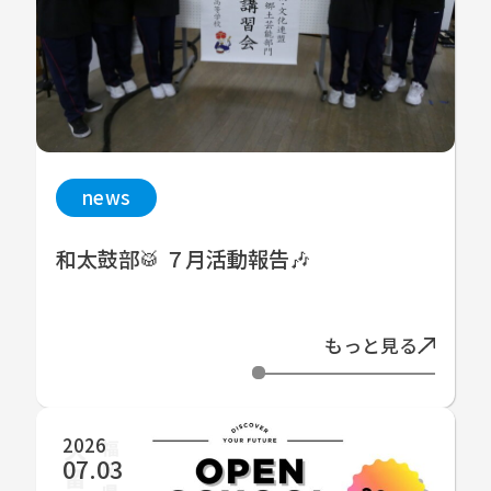
news
和太鼓部🥁 ７月活動報告🎶
もっと見る
2026
07.03