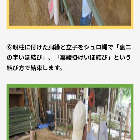
⑥親柱に付けた胴縁と立子をシュロ縄で
「裏二
の字いぼ結び」
、
「裏綾掛けいぼ結び」
という
結び方で結束します。