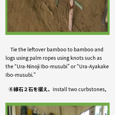
Tie the leftover bamboo to bamboo and
logs using palm ropes using knots such as
the “Ura-Ninoji Ibo-musubi” or “Ura-Ayakake
Ibo-musubi.”
⑥縁石２石を据え、
Install two curbstones,