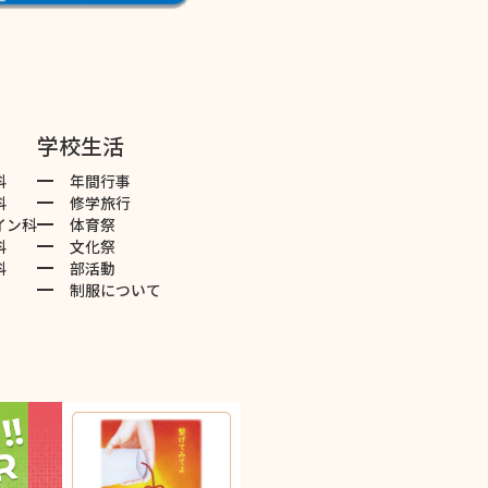
学校生活
科
年間行事
科
修学旅行
イン科
体育祭
科
文化祭
科
部活動
制服について