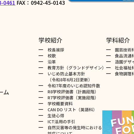
3-0461
FAX：0942-45-0143
学校紹介
学科紹介
校長挨拶
園芸技術
校歌
食品流通
沿革
造園デザ
教育方針（グランドデザイン）
社会福祉
いじめ防止基本方針
食物調理
（令和8年6月2日更新）
令和7年度のいじめ認知件数
ーム
R8学校評価書（計画段階）
R7学校評価書（実施段階）
学校概要資料
CAN DO リスト（英語科）
生徒心得
ICT活用の手引
自然災害等の発生時における
対応について