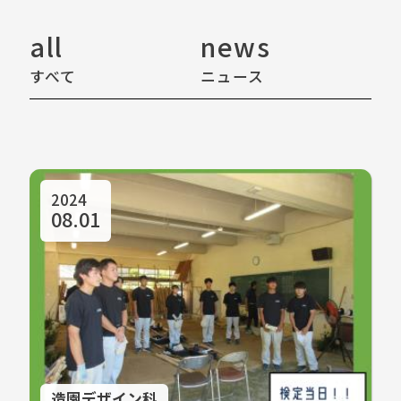
all
news
e
すべて
ニュース
イ
2024
08.01
造園デザイン科